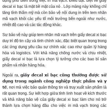
dụng phổ biến trong việc in mã vạch. Điều đặc biệt về giấy
decal xi bạc là mặt bề mặt của nó . Lớp màng này không chỉ
tăng tính thẩm mỹ mà còn bảo vệ nội dung in trên tem nhãn
mã vạch khỏi các yếu tố môi trường bên ngoài như nước,
nhiệt độ cao và các tác động khác.
Sự bảo vệ này giúp tem nhãn mã vạch trên giấy decal xi bạc
duy trì độ tin cậy và tính chính xác, đặc biệt quan trọng trong
các ứng dụng yêu cầu sự chính xác cao như quản lý hàng
hóa và logistics. Với khả năng chống nước và chịu nhiệt,
giấy decal xi bạc là lựa chọn lý tưởng cho các bao bì sản
phẩm và nhãn hàng hóa.
giấy decal xi bạc cũng thường được sử
Ngoài ra,
dụng trong ngành công nghiệp thực phẩm và y
tế
, nơi mà việc bảo quản thông tin và truy xuất sản phẩm là
rất quan trọng. Sự kết hợp giữa tính linh hoạt về kích thước
và khả năng bảo vệ của giấy decal xi bạc làm cho nó trở
thành lựa chọn hàng đầu cho việc in mã vạch trong các