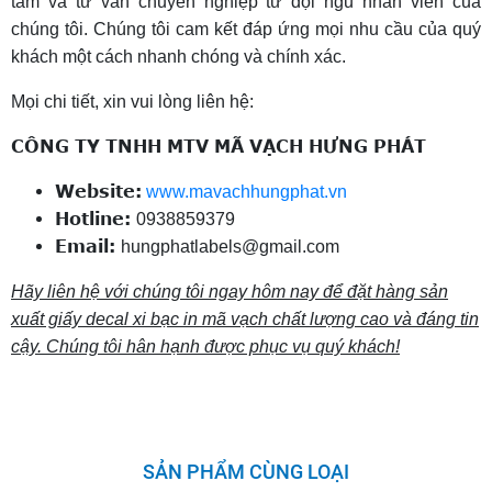
tâm và tư vấn chuyên nghiệp từ đội ngũ nhân viên của
chúng tôi. Chúng tôi cam kết đáp ứng mọi nhu cầu của quý
khách một cách nhanh chóng và chính xác.
Mọi chi tiết, xin vui lòng liên hệ:
CÔNG TY TNHH MTV MÃ VẠCH HƯNG PHÁT
Website:
www.mavachhungphat.vn
Hotline:
0938859379
Email:
hungphatlabels@gmail.com
Hãy liên hệ với chúng tôi ngay hôm nay để đặt hàng sản
xuất giấy decal xi bạc in mã vạch chất lượng cao và đáng tin
cậy. Chúng tôi hân hạnh được phục vụ quý khách!
SẢN PHẨM CÙNG LOẠI