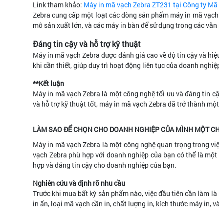
Link tham khảo:
Máy in mã vạch Zebra ZT231 tại Công ty M
Zebra cung cấp một loạt các dòng sản phẩm máy in mã vạch 
mô sản xuất lớn, và các máy in bàn để sử dụng trong các vă
Đáng tin cậy và hỗ trợ kỹ thuật
Máy in mã vạch Zebra được đánh giá cao về độ tin cậy và hiệ
khi cần thiết, giúp duy trì hoạt động liên tục của doanh nghiệ
**Kết luận
Máy in mã vạch Zebra là một công nghệ tối ưu và đáng tin cậ
và hỗ trợ kỹ thuật tốt, máy in mã vạch Zebra đã trở thành mộ
LÀM SAO ĐỂ CHỌN CHO DOANH NGHIỆP CỦA MÌNH MỘT CH
Máy in mã vạch Zebra là một công nghệ quan trọng trong việ
vạch Zebra phù hợp với doanh nghiệp của bạn có thể là một
hợp và đáng tin cậy cho doanh nghiệp của bạn.
Nghiên cứu và định rõ nhu cầu
Trước khi mua bất kỳ sản phẩm nào, việc đầu tiên cần làm là
in ấn, loại mã vạch cần in, chất lượng in, kích thước máy in, 