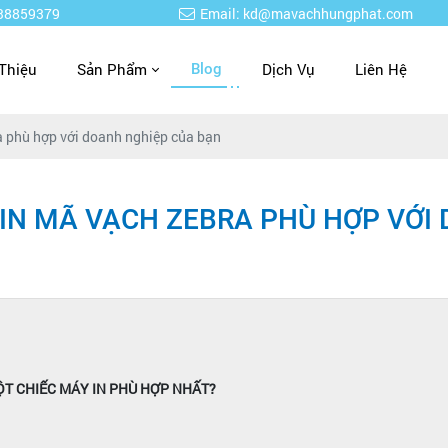
938859379
Email: kd@mavachhungphat.com
 Thiệu
Sản Phẩm
Dịch Vụ
Liên Hệ
Blog
 phù hợp với doanh nghiệp của bạn
N MÃ VẠCH ZEBRA PHÙ HỢP VỚI
T CHIẾC MÁY IN PHÙ HỢP NHẤT?