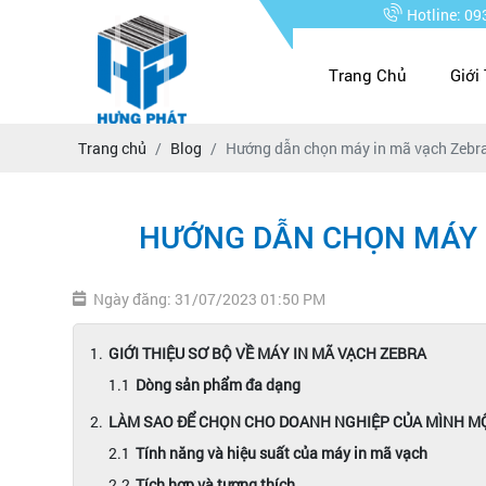
Hotline: 0
Trang Chủ
Giới
Trang chủ
Blog
Hướng dẫn chọn máy in mã vạch Zebra
HƯỚNG DẪN CHỌN MÁY I
Ngày đăng: 31/07/2023 01:50 PM
GIỚI THIỆU SƠ BỘ VỀ MÁY IN MÃ VẠCH ZEBRA
Dòng sản phẩm đa dạng
LÀM SAO ĐỂ CHỌN CHO DOANH NGHIỆP CỦA MÌNH MỘ
Tính năng và hiệu suất của máy in mã vạch
Tích hợp và tương thích