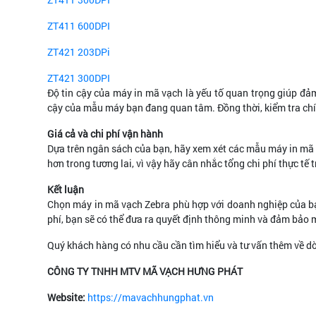
ZT411 600DPI
ZT421 203DPi
ZT421 300DPI
Độ tin cậy của máy in mã vạch là yếu tố quan trọng giúp đảm
cậy của mẫu máy bạn đang quan tâm. Đồng thời, kiểm tra chín
Giá cả và chi phí vận hành
Dựa trên ngân sách của bạn, hãy xem xét các mẫu máy in mã vạ
hơn trong tương lai, vì vậy hãy cân nhắc tổng chi phí thực tế
Kết luận
Chọn máy in mã vạch Zebra phù hợp với doanh nghiệp của bạn 
phí, bạn sẽ có thể đưa ra quyết định thông minh và đảm bảo
Quý khách hàng có nhu cầu cần tìm hiểu và tư vấn thêm về dòn
CÔNG TY TNHH MTV MÃ VẠCH HƯNG PHÁT
Website:
https://mavachhungphat.vn