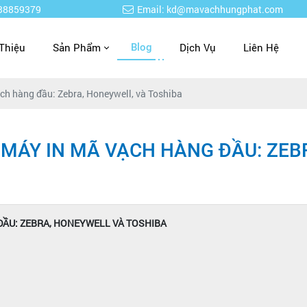
938859379
Email: kd@mavachhungphat.com
 Thiệu
Sản Phẩm
Dịch Vụ
Liên Hệ
Blog
ch hàng đầu: Zebra, Honeywell, và Toshiba
MÁY IN MÃ VẠCH HÀNG ĐẦU: ZEB
ĐẦU: ZEBRA, HONEYWELL VÀ TOSHIBA