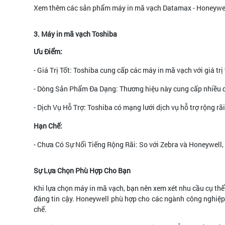
Xem thêm các sản phẩm máy in mã vạch Datamax - Honeywe
3. Máy in mã vạch Toshiba
Ưu Điểm:
- Giá Trị Tốt: Toshiba cung cấp các máy in mã vạch với giá tr
- Dòng Sản Phẩm Đa Dạng: Thương hiệu này cung cấp nhiều d
- Dịch Vụ Hỗ Trợ: Toshiba có mạng lưới dịch vụ hỗ trợ rộng r
Hạn Chế:
- Chưa Có Sự Nổi Tiếng Rộng Rãi: So với Zebra và Honeywell,
Sự Lựa Chọn Phù Hợp Cho Bạn
Khi lựa chọn máy in mã vạch, bạn nên xem xét nhu cầu cụ th
đáng tin cậy. Honeywell phù hợp cho các ngành công nghiệp 
chế.