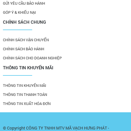
GỬI YÊU CẦU BẢO HÀNH
GÓP Ý & KHIẾU NẠI
CHÍNH SÁCH CHUNG
CHÍNH SÁCH VẬN CHUYỂN
CHÍNH SÁCH BẢO HÀNH
CHÍNH SÁCH CHO DOANH NGHIỆP
THÔNG TIN KHUYẾN MÃI
THÔNG TIN KHUYẾN MÃI
THÔNG TIN THANH TOÁN
THÔNG TIN XUẤT HÓA ĐƠN
© Copyright
CÔNG TY TNHH MTV MÃ VẠCH HƯNG PHÁT -