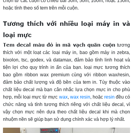
chọn từ các cuộn có chiều dài 30m, 50m, 100m, hoặc 150m,
hoặc tính theo số tem trên mỗi cuộn.
Tương thích với nhiều loại máy in và
loại mực
Tem decal màu đỏ in mã vạch quấn cuộn
tương
thích với một loạt các loại máy in, bao gồm máy in zebra,
bixolon, tsc, godex, và datamax, đảm bảo tính linh hoạt và
tiện lợi cho quy trình in ấn của bạn. loại mực tương thích
bao gồm ribbon wax premium cùng với ribbon wax/resin,
đảm bảo chất lượng và độ bền của tem in. Tùy thuộc vào
chất liệu decal mà bạn cân nhắc lựa chọn mực in cho phù
hợp, mỗi loại mực từ mực
wax
,
wax resin
, hoặc
resin
đều có
chức năng và tính tương thích riêng với chất liệu decal, vì
vậy chọn mực nên dựa theo chất liệu decal khi mà chọn
nhuộm nền sẽ giúp bạn sử dụng chính xác và hợp lý nhất.