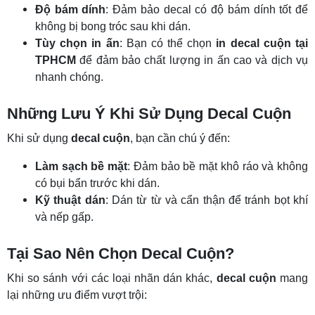
Độ bám dính
: Đảm bảo decal có độ bám dính tốt để
không bị bong tróc sau khi dán.
Tùy chọn in ấn
: Bạn có thể chọn
in decal cuộn tại
TPHCM
để đảm bảo chất lượng in ấn cao và dịch vụ
nhanh chóng.
Những Lưu Ý Khi Sử Dụng Decal Cuộn
Khi sử dụng
decal cuộn
, bạn cần chú ý đến:
Làm sạch bề mặt
: Đảm bảo bề mặt khô ráo và không
có bụi bẩn trước khi dán.
Kỹ thuật dán
: Dán từ từ và cẩn thận để tránh bọt khí
và nếp gấp.
Tại Sao Nên Chọn Decal Cuộn?
Khi so sánh với các loại nhãn dán khác,
decal cuộn
mang
lại những ưu điểm vượt trội: