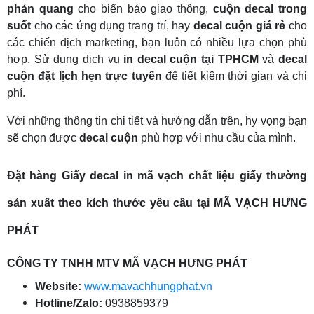
phản quang
cho biển báo giao thông,
cuộn decal trong
suốt
cho các ứng dụng trang trí, hay
decal cuộn giá rẻ
cho
các chiến dịch marketing, bạn luôn có nhiều lựa chọn phù
hợp. Sử dụng dịch vụ
in decal cuộn tại TPHCM
và
decal
cuộn đặt lịch hẹn trực tuyến
để tiết kiệm thời gian và chi
phí.
Với những thông tin chi tiết và hướng dẫn trên, hy vọng bạn
sẽ chọn được
decal cuộn
phù hợp với nhu cầu của mình.
Đặt hàng Giấy decal in mã vạch chất liệu giấy thường
sản xuất theo kích thước yêu cầu tại MÃ VẠCH HƯNG
PHÁT
CÔNG TY TNHH MTV MÃ VẠCH HƯNG PHÁT
Website:
www.mavachhungphat.vn
Hotline/Zalo:
0938859379