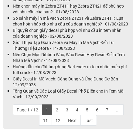
Nên chọn máy in Zebra ZT411 hay Zebra ZT421 để phù hợp
với nhu cầu của bạn? - 01/08/2023
So sánh máy in mã vạch Zebra ZT231 và Zebra ZT411: Lựa
chọn hoàn hảo cho nhu cầu của doanh nghiệp? - 01/08/2023
Bí quyết chọn giấy decal phù hợp với nhu cầu in tem nhãn
của doanh nghiệp - 02/08/2023
Giới Thiệu Tập Đoàn Zebra và Máy In Mã Vạch Đến Từ
Thương Hiệu Zebra - 14/08/2023
Nên Chọn Mực Ribbon Wax, Wax Resin Hay Resin Để In Tem
Nhãn Mã Vạch? - 14/08/2023
Hướng dẫn cài đặt ứng dụng Bartender in tem nhãn miễn phí
full crack - 17/08/2023
Giấy Decal In Mã Vạch: Công Dụng và Ứng Dụng Cơ Bản -
12/09/2023
Tổng Quan về Các Loại Giấy Decal Phổ Biến cho In Tem Mã
Vạch - 12/09/2023
Page 1 / 12
1
2
3
4
5
6
7
...
11
12
Next
Last