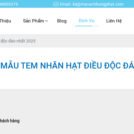
938859379
Email: kd@mavachhungphat.com
 Thiệu
Sản Phẩm
Blog
Liên Hệ
Dịch Vụ
 độc đáo nhất 2025
 MẪU TEM NHÃN HẠT ĐIỀU ĐỘC Đ
 khách hàng