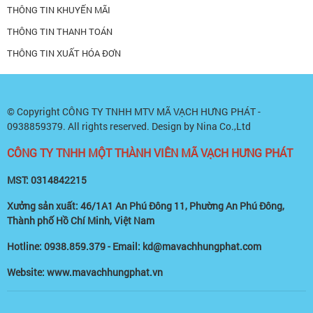
THÔNG TIN KHUYẾN MÃI
THÔNG TIN THANH TOÁN
THÔNG TIN XUẤT HÓA ĐƠN
© Copyright
CÔNG TY TNHH MTV MÃ VẠCH HƯNG PHÁT -
0938859379
. All rights reserved. Design by Nina Co.,Ltd
CÔNG TY TNHH MỘT THÀNH VIÊN MÃ VẠCH HƯNG PHÁT
MST: 0314842215
Xưởng sản xuất: 46/1A1 An Phú Đông 11, Phường An Phú Đông,
Thành phố Hồ Chí Minh, Việt Nam
Hotline: 0938.859.379 - Email: kd@mavachhungphat.com
Website: www.mavachhungphat.vn